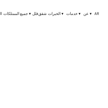
AR
▾
عن
▾
خدمات
▾
الخبرات
شقق
فلل
▾
جميع الممتلكات
ال