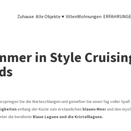
Zuhause
Alle Objekte
▾
Villen
Wohnungen
ERFAHRUNG
mmer in Style Cruisin
ds
berspringen Sie die Warteschlangen und genießen Sie einen Tag voller Spa
igkeiten
entlang der Küste zum erstaunlichen
blauen Meer
und den myste
unter die berühmte
Blaue Lagune und die Kristalllagune.