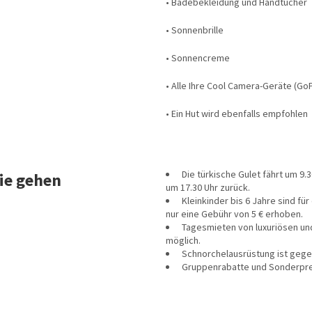
• Badebekleidung und Handtücher
• Sonnenbrille
• Sonnencreme
• Alle Ihre Cool Camera-Geräte (Go
• Ein Hut wird ebenfalls empfohlen
Die türkische Gulet fährt um 9
Sie gehen
um 17.30 Uhr zurück.
Kleinkinder bis 6 Jahre sind für
nur eine Gebühr von 5 € erhoben.
Tagesmieten von luxuriösen und
möglich.
Schnorchelausrüstung ist gegen
Gruppenrabatte und Sonderprei