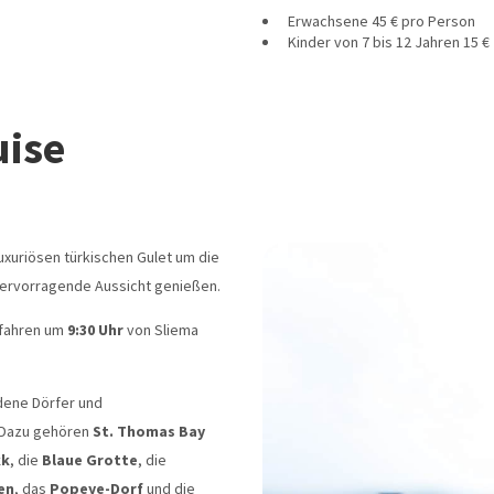
Erwachsene 45 € pro Person
Kinder von 7 bis 12 Jahren 15 €
uise
uxuriösen türkischen Gulet um die
d hervorragende Aussicht genießen.
 fahren um
9:30 Uhr
von Sliema
dene Dörfer und
 Dazu gehören
St. Thomas Bay
kk
, die
Blaue Grotte
, die
en
, das
Popeye-Dorf
und die