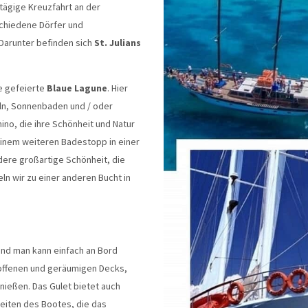
tägige Kreuzfahrt an der
chiedene Dörfer und
Darunter befinden sich
St. Julians
e gefeierte
Blaue Lagune
. Hier
ln, Sonnenbaden und / oder
ino, die ihre Schönheit und Natur
einem weiteren Badestopp in einer
ndere großartige Schönheit, die
ln wir zu einer anderen Bucht in
 und man kann einfach an Bord
 offenen und geräumigen Decks,
ießen. Das Gulet bietet auch
eiten des Bootes, die das