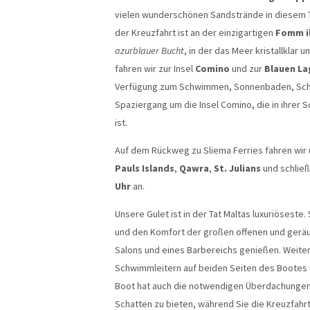
vielen wunderschönen Sandstrände in diesem T
der Kreuzfahrt ist an der einzigartigen
Fomm il
azurblauer Bucht
, in der das Meer kristallklar 
fahren wir zur Insel
Comino
und zur
Blauen La
Verfügung zum Schwimmen, Sonnenbaden, Schno
Spaziergang um die Insel Comino, die in ihrer 
ist.
Auf dem Rückweg zu Sliema Ferries fahren wir
Pauls Islands
,
Qawra
,
St. Julians
und schlie
Uhr
an.
Unsere Gulet ist in der Tat Maltas luxuriöseste
und den Komfort der großen offenen und geräu
Salons und eines Barbereichs genießen. Weite
Schwimmleitern auf beiden Seiten des Bootes
Boot hat auch die notwendigen Überdachungen
Schatten zu bieten, während Sie die Kreuzfahr