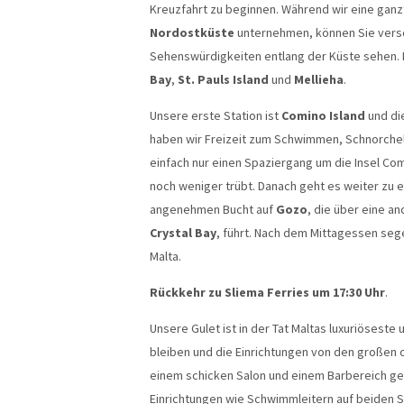
Kreuzfahrt zu beginnen. Während wir eine ganz
Nordostküste
unternehmen, können Sie vers
Sehenswürdigkeiten entlang der Küste sehen. 
Bay
,
St. Pauls Island
und
Mellieha
.
Unsere erste Station ist
Comino Island
und di
haben wir Freizeit zum Schwimmen, Schnorche
einfach nur einen Spaziergang um die Insel Com
noch weniger trübt. Danach geht es weiter zu 
angenehmen Bucht auf
Gozo
, die über eine a
Crystal Bay
, führt. Nach dem Mittagessen sege
Malta.
Rückkehr zu Sliema Ferries um 17:30 Uhr
.
Unsere Gulet ist in der Tat Maltas luxuriöseste
bleiben und die Einrichtungen von den großen
einem schicken Salon und einem Barbereich gen
Einrichtungen wie Schwimmleitern auf beiden S