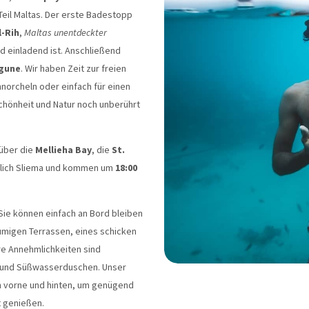
eil Maltas. Der erste Badestopp
-Rih
,
Maltas unentdeckter
und einladend ist. Anschließend
gune
. Wir haben Zeit zur freien
rcheln oder einfach für einen
Schönheit und Natur noch unberührt
 über die
Mellieha Bay
, die
St.
ßlich Sliema und kommen um
18:00
. Sie können einfach an Bord bleiben
migen Terrassen, eines schicken
re Annehmlichkeiten sind
 und Süßwasserduschen. Unser
 vorne und hinten, um genügend
t genießen.